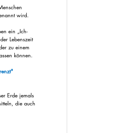
 Menschen 
enannt wird. 
en ein „Ich-
der Lebenszeit 
der zu einem 
lassen können.
renzt" 
er Erde jemals 
tteln, die auch 