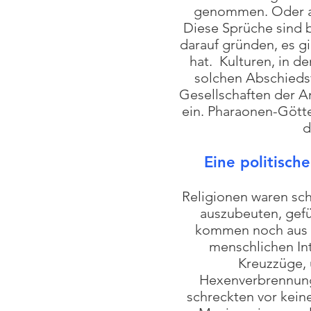
genommen. Oder auc
Diese Sprüche sind 
darauf gründen, es gi
hat. Kulturen, in d
solchen Abschiedsf
Gesellschaften der A
ein. Pharaonen-Götter
d
Eine politisch
Religionen waren sch
auszubeuten, gefü
kommen noch aus d
menschlichen Int
Kreuzzüge, 
Hexenverbrennung
schreckten vor keine