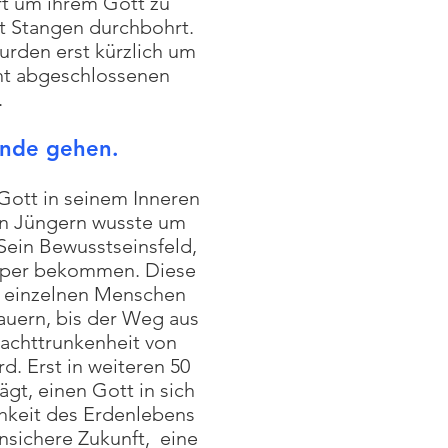
t um ihrem Gott zu
t Stangen durchbohrt.
den erst kürzlich um
ht abgeschlossenen
.
Ende gehen.
ott in seinem Inneren
nen Jüngern wusste um
 Sein Bewusstseinsfeld,
Körper bekommen. Diese
m einzelnen Menschen
auern, bis der Weg aus
achttrunkenheit von
 Erst in weiteren 50
gt, einen Gott in sich
chkeit des Erdenlebens
nsichere Zukunft, eine