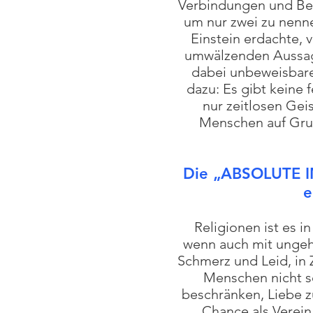
Verbindungen und Ber
um nur zwei zu nenn
Einstein erdachte,
umwälzenden Aussage,
dabei unbeweisbare
dazu: Es gibt keine
nur zeitlosen Gei
Menschen auf Grun
Die „ABSOLUTE I
e
Religionen ist es 
wenn auch mit ungeh
Schmerz und Leid, in 
Menschen nicht se
beschränken, Liebe z
Chance als Verein