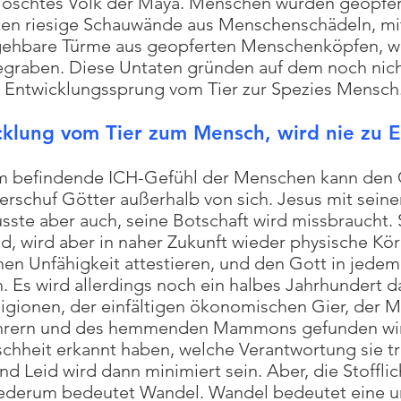
löschtes Volk der Maya. Menschen wurden geopfer
uten riesige Schauwände aus Menschenschädeln, mi
hbare Türme aus geopferten Menschenköpfen, wur
egraben. Diese Untaten gründen auf dem noch nic
Entwicklungssprung vom Tier zur Spezies Mensch
cklung vom Tier zum Mensch, wird nie zu 
m befindende ICH-Gefühl der Menschen kann den G
erschuf Götter außerhalb von sich. Jesus mit sei
usste aber auch, seine Botschaft wird missbraucht.
ld, wird aber in naher Zukunft wieder physische 
en Unfähigkeit attestieren, und den Gott in jede
 Es wird allerdings noch ein halbes Jahrhundert d
gionen, der einfältigen ökonomischen Gier, der M
ührern und des hemmenden Mammons gefunden wird.
chheit erkannt haben, welche Verantwortung sie trä
nd Leid wird dann minimiert sein. Aber, die Stoffli
wiederum bedeutet Wandel. Wandel bedeutet eine u