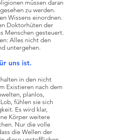
Religionen müssen daran
s gesehen zu werden.
uen Wissens einordnen.
 den Doktorhüten der
ns Menschen gesteuert.
n: Alles nicht den
und untergehen.
r uns ist.
alten in den nicht
rem Existieren nach dem
welten, planlos,
Lob, fühlen sie sich
eit. Es wird klar,
hne Körper weitere
hen. Nur die volle
ass die Wellen der
n diese unstofflichen