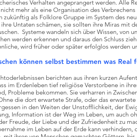
recherisches Verhalten angeprangert werden. Alle 
g nicht mehr als eine Organisation des Verbrechen
ch zukünftig als Folklore Gruppe im System des ne
ür ihre Untaten schämen, sie sollten ihre Miras mit
auschen. Systeme wandeln sich über Wissen, von u
en werden erkennen und daraus den Schluss ziehe
liche, wird früher oder später erfolglos werden 
chen können selbst bestimmen was Real fü
toderlebnissen berichten aus ihren kurzen Aufenth
ass im Erdenleben tief religiöse Verstorbene in ih
od, Probleme bekommen. Sie verharren in Zwischen
Ohne die dort erwartete Strafe, oder das erwartete 
gessen in den Weiten der Unstofflichkeit, der Ewigk
ng, Information ist der Weg im Leben, um auch o
der Freude, der Liebe und der Zufriedenheit zu mac
ernahme im Leben auf der Erde kann verhindern, d
, mit ihren von Menschen gemachten Göttern, bis i