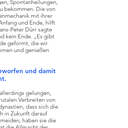
gen, Spontanheilungen,
 zu bekommen. Die von
enmechanik mit ihrer
Anfang und Ende, hilft
ans-Peter Dürr sagte
d kein Ende. „Es gibt
de geformt, die wir
nehmen und genießen
eworfen und damit
ht.
allerdings gelungen,
utalen Verbreiten von
ynastien, dass sich die
 in Zukunft darauf
rmeiden, haben sie die
at die Allmacht der