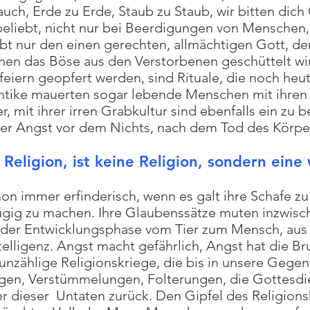
h, Erde zu Erde, Staub zu Staub, wir bitten dich 
beliebt, nicht nur bei Beerdigungen von Menschen
bt nur den einen gerechten, allmächtigen Gott, der
enen das Böse aus den Verstorbenen geschüttelt wir
eiern geopfert werden, sind Rituale, die noch he
ntike mauerten sogar lebende Menschen mit ihren
, mit ihrer irren Grabkultur sind ebenfalls ein zu
er Angst vor dem Nichts, nach dem Tod des Körpe
e Religion, ist keine Religion, sondern eine
on immer erfinderisch, wenn es galt ihre Schafe zu
gig zu machen. Ihre Glaubenssätze muten inzwische
er Entwicklungsphase vom Tier zum Mensch, aus 
elligenz. Angst macht gefährlich, Angst hat die Bru
unzählige Religionskriege, die bis in unsere Gegen
en, Verstümmelungen, Folterungen, die Gottesdi
r dieser Untaten zurück. Den Gipfel des Religionsk