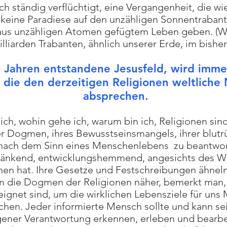
ch ständig verflüchtigt, eine Vergangenheit, die w
n keine Paradiese auf den unzähligen Sonnentrabant
aus unzähligen Atomen gefügtem Leben geben. (Wi
lliarden Trabanten, ähnlich unserer Erde, im bish
0 Jahren entstandene Jesusfeld, wird im
 die den derzeitigen Religionen weltliche
absprechen.
h, wohin gehe ich, warum bin ich, Religionen sind
r Dogmen, ihres Bewusstseinsmangels, ihrer blutrü
 nach dem Sinn eines Menschenlebens zu beantwor
ränkend, entwicklungshemmend, angesichts des Wi
en hat. Ihre Gesetze und Festschreibungen ähneln
n die Dogmen der Religionen näher, bemerkt man, 
ignet sind, um die wirklichen Lebensziele für uns
chen. Jeder informierte Mensch sollte und kann s
igener Verantwortung erkennen, erleben und bearb