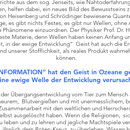
ichte aus dem sog. Jenseits, wie Nahtoderfahrun
en, helfen dabei, ein neues Bild des Bewusstseins
 von Heisenberg und Schrödinger bewiesene Quant
 es gibt nichts Festes, es gibt nur Wellen, ohne 
 Phänomene einzuordnen. Der Physiker Prof. Dr. H
 feste Materie, denn Wellen haben keinen Anfang un
st, in der ewige Entwicklung“ Geist hat auch die Er
d unserer Stofflichkeit, als reales Produkt wahr
können.
NFORMATION“ hat den Geist in Ozeane g
ine ewige Welle der Entwicklung verursac
in der Übergangsentwicklung vom Tier zum Mensch 
eurem, Blutvergießen und mit unermesslichem, br
Zusammenarbeit mit den weltlichen und Herrscherd
lbst ausgelöscht haben. Wenn die Religionen, sich
u leben und zu lehren und jegliche Machtspiele ve
, ähnlich dem Roten-Kreuz, zu überleben. Wissen h