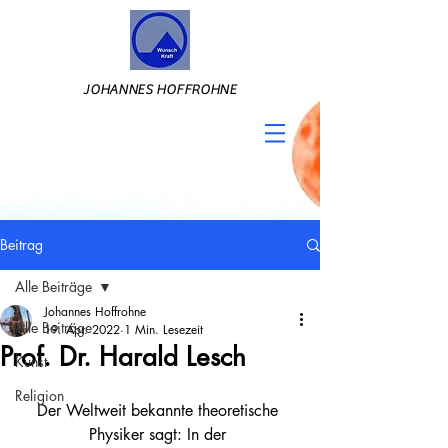
JOHANNES HOFFROHNE
Beitrag
Alle Beiträge
Johannes Hoffrohne
Alle Beiträge
19. Apr. 2022
1 Min. Lesezeit
Prof. Dr. Harald Lesch
Kunst
Religion
Der Weltweit bekannte theoretische 
Physiker sagt: In der 