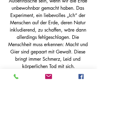
Außerirdische sein, wenn wir die Erde 
unbewohnbar gemacht haben. Das 
Experiment, ein liebevolles „Ich“ der 
Menschen auf der Erde, deren Natur 
inkludierend, zu schaffen, wäre dann 
allerdings fehlgeschlagen. Die 
Menschheit muss erkennen: Macht und 
Gier sind gepaart mit Gewalt. Diese 
bringt immer Schmerz, Leid und 
körperlichen Tod mit sich.
Die Grundintention meines Traums, die 
ich dir mit diesem Text und dem 
Kunstwerk nahebringe, besteht darin, dir 
eine Welt aufzuzeigen, die nur ein 
Spielplatz für eine Ich-bewusste 
Menschheit ist.
Unser Fleisch und Blut, unser Körper sind 