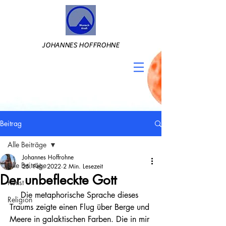
JOHANNES HOFFROHNE
Beitrag
Alle Beiträge
Johannes Hoffrohne
Alle Beiträge
25. Feb. 2022
2 Min. Lesezeit
Der unbefleckte Gott
Kunst
Die metaphorische Sprache dieses 
Religion
Traums zeigte einen Flug über Berge und 
Meere in galaktischen Farben. Die in mir 