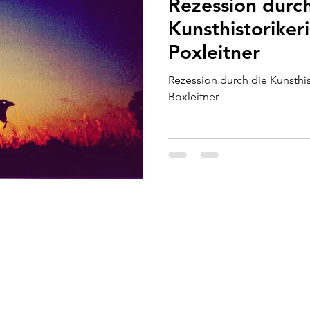
Rezession durch
Kunsthistoriker
Poxleitner
Rezession durch die Kunsthis
Boxleitner
info@wunsch-kraft.de
Tel: +49 (0)8565 964696
sum
|
Datenschutz
|
Kontakt
| ©2018 Wunschraft Hoffrohne | 84378 Dietersb