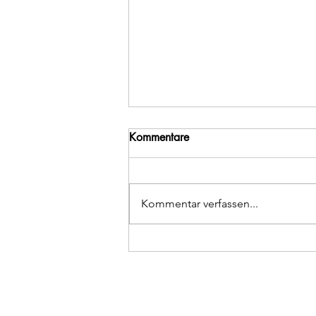
Kommentare
Ewiges Existieren
Kommentar verfassen...