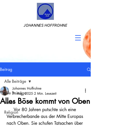
JOHANNES HOFFROHNE
Beitrag
Alle Beiträge
Johannes Hoffrohne
Alle Beiträge
7. Aug. 2025
2 Min. Lesezeit
Alles Böse kommt von Oben
Kunst
Vor 80 Jahren putschte sich eine 
Religion
Verbrecherbande aus der Mitte Europas 
nach Oben. Sie schufen Tatsachen über 