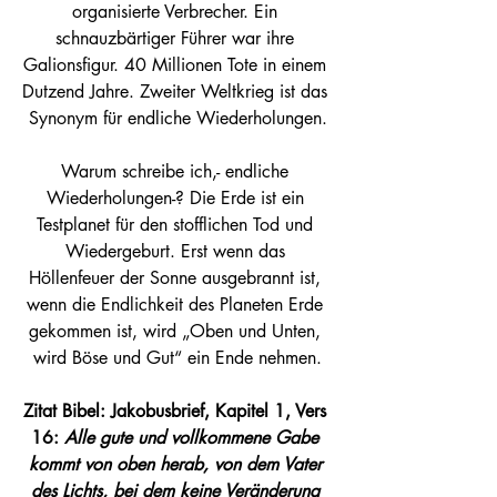
organisierte Verbrecher. Ein 
schnauzbärtiger Führer war ihre 
Galionsfigur. 40 Millionen Tote in einem 
Dutzend Jahre. Zweiter Weltkrieg ist das 
Synonym für endliche Wiederholungen.
Warum schreibe ich,- endliche 
Wiederholungen-? Die Erde ist ein 
Testplanet für den stofflichen Tod und 
Wiedergeburt. Erst wenn das 
Höllenfeuer der Sonne ausgebrannt ist, 
wenn die Endlichkeit des Planeten Erde 
gekommen ist, wird „Oben und Unten, 
wird Böse und Gut“ ein Ende nehmen.
Zitat Bibel: Jako­bus­brief, Kapi­tel 1, Vers 
16: 
Alle gute und voll­kom­me­ne Gabe 
kommt von oben her­ab, von dem Vater 
des Lichts, bei dem kei­ne Ver­än­de­rung 